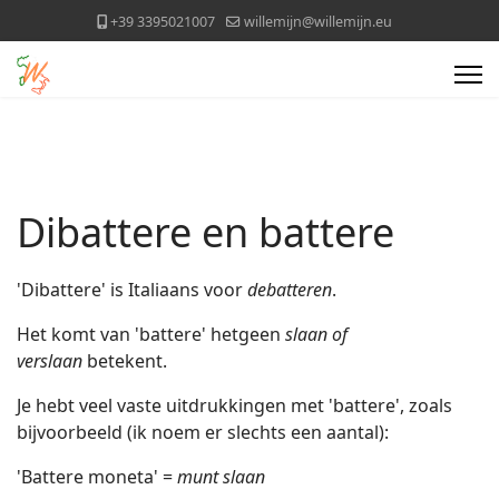
+39 3395021007
willemijn@willemijn.eu
Dibattere en battere
'Dibattere' is Italiaans voor
debatteren
.
Het komt van 'battere' hetgeen
slaan of
verslaan
betekent.
Je hebt veel vaste uitdrukkingen met 'battere', zoals
bijvoorbeeld (ik noem er slechts een aantal):
'Battere moneta' =
munt slaan